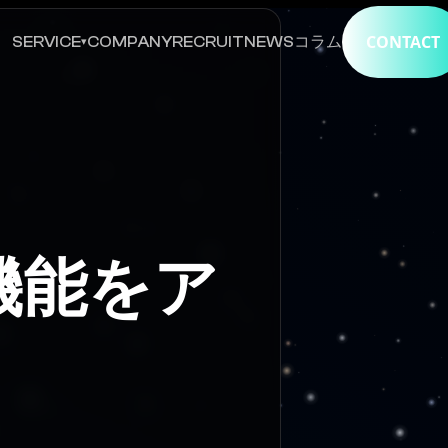
CONTACT
SERVICE
COMPANY
RECRUIT
NEWS
コラム
▾
rの機能をア