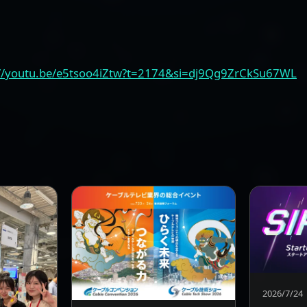
//youtu.be/e5tsoo4iZtw?t=2174&si=dj9Qg9ZrCkSu67WL
2026/7/24