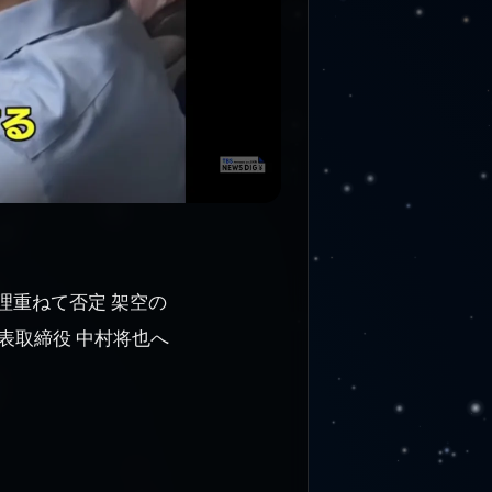
総理重ねて否定 架空の
表取締役 中村将也へ