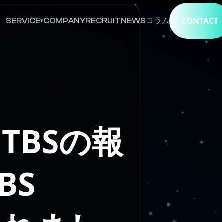
CONTACT
SERVICE
COMPANY
RECRUIT
NEWS
コラム
▾
TBSの報
BS