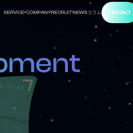
CONTACT
SERVICE
COMPANY
RECRUIT
NEWS
コラム
▾
pment