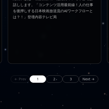
話しします。「コンテンツ活用最前線！人の仕事
を後押しする日本映画放送流のAIワークフローと
は？！」登壇内容テレビ局
← Prev
1
2
3
Next →