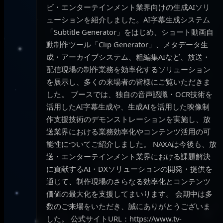
ビ・エンターテインメント業界向けの生成AIソリ
ューションを紹介しました。AI字幕生成システム
「Subtitle Generator」をはじめ、ショート動画自
動制作ツール「Clip Generator」、メタデータ生
成・アーカイブシステム、粗編集AIなど、放送・
配信現場の制作業務を効率化するソリューション
を展示し、多くの来場者の皆様にご覧いただきま
した。 ブースでは、独自の音声認識・OCR技術を
活用したAI字幕生成や、生成AIを活用した映像制
作支援技術のデモンストレーションを実施し、放
送業界における業務効率化やコンテンツ活用の可
能性についてご紹介しました。 NAXAは今後も、放
送・エンターテインメント業界における課題解決
に貢献するAI・DXソリューションの開発・提供を
通じて、制作現場のさらなる効率化とコンテンツ
価値の最大化を支援してまいります。 会期中は多
数のご来場をいただき、誠にありがとうございま
した。 公式サイトURL：https://www.tv-