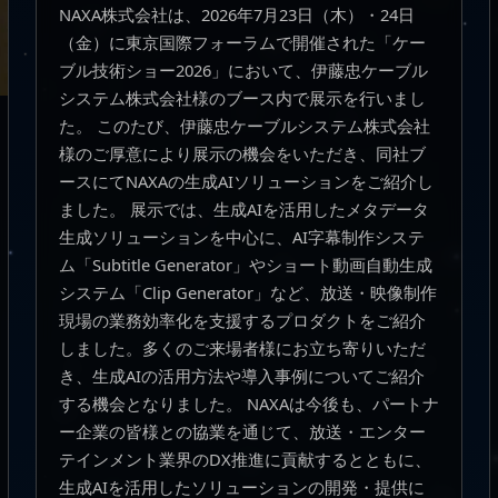
NAXA株式会社は、2026年7月23日（木）・24日
（金）に東京国際フォーラムで開催された「ケー
ブル技術ショー2026」において、伊藤忠ケーブル
システム株式会社様のブース内で展示を行いまし
た。 このたび、伊藤忠ケーブルシステム株式会社
様のご厚意により展示の機会をいただき、同社ブ
ースにてNAXAの生成AIソリューションをご紹介し
ました。 展示では、生成AIを活用したメタデータ
生成ソリューションを中心に、AI字幕制作システ
ム「Subtitle Generator」やショート動画自動生成
システム「Clip Generator」など、放送・映像制作
現場の業務効率化を支援するプロダクトをご紹介
しました。多くのご来場者様にお立ち寄りいただ
き、生成AIの活用方法や導入事例についてご紹介
する機会となりました。 NAXAは今後も、パートナ
ー企業の皆様との協業を通じて、放送・エンター
テインメント業界のDX推進に貢献するとともに、
生成AIを活用したソリューションの開発・提供に