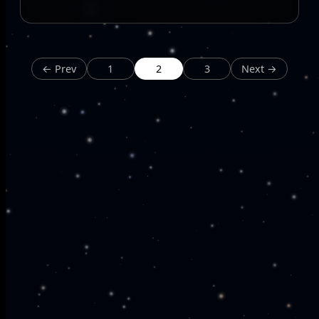
← Prev
1
2
3
Next →