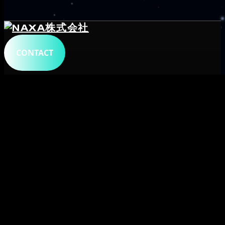
CONTACT
トップ
会社概要
サービス
システム開発
プロダクト
メタデータ
字幕生成・文字起こし
字幕ビューア・変換
自動翻訳字幕
ショート
共創事業
採用
ニュース