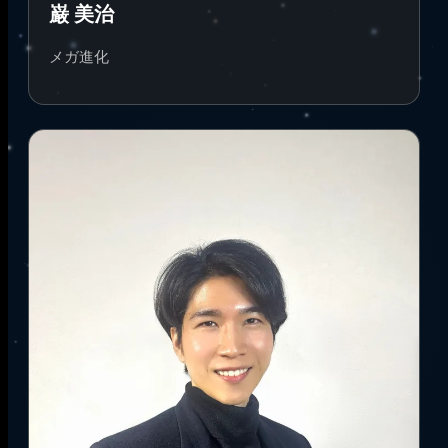
巌 美治
メガ進化