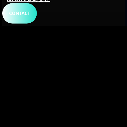
CONTACT
トップ
会社概要
サービス
システム開発
プロダクト
メタデータ
字幕生成・文字起こし
字幕ビューア・変換
自動翻訳字幕
ショート
共創事業
採用
ニュース
プライバシーポリシー
TOPへ ↑
© NAXA株式会社. All rights reserved.